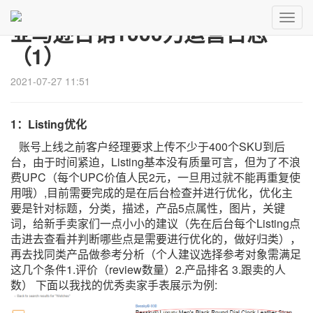
Toggl
亚马逊日销1000刀运营日志
Navig
（1）
2021-07-27 11:51
1：
Listing
优化
账号上线之前客户经理要求上传不少于
400
个
SKU
到后
台，由于时间紧迫，
Listing
基本没有质量可言，但为了不浪
费
UPC
（每个
UPC
价值人民
2
元，一旦用过就不能再重复使
用哦）
,
目前需要完成的是在后台检查并进行优化，优化主
要是针对标题，分类，描述，产品
5
点属性，图片，关键
词，给新手卖家们一点小小的建议（先在后台每个
Listing
点
击进去查看并判断哪些点是需要进行优化的，做好归类），
再去找同类产品做参考分析（个人建议选择参考对象需满足
这几个条件
1.
评价（
review
数量）
2.
产品排名
3.
跟卖的人
数）
下面以我找的优秀卖家手表展示为例
: