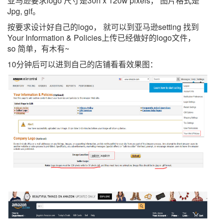
亚马逊要求
logo
尺寸是
30h x 120w pixels
， 图片格式是
Jpg, gif
。
Brutal girl
按要求设计好自己的
logo
， 就可以到亚马逊
setting
找到
Your Information & Policies
上传已经做好的
logo
文件，
so
简单，有木有
~
10分钟后可以进到自己的店铺看看效果图：