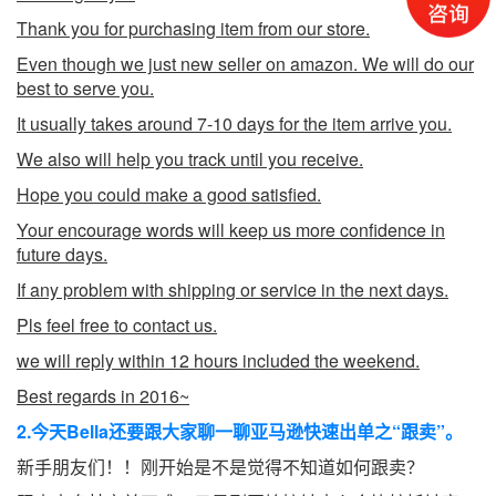
Thank you for purchasing item from our store.
Even though we just new seller on amazon. We will do our
best to serve you.
It usually takes around 7-10 days for the item arrive you.
We also will help you track until you receive.
Hope you could make a good satisfied.
Your encourage words will keep us more confidence in
future days.
If any problem with shipping or service in the next days.
Pls feel free to contact us.
we will reply within 12 hours included the weekend.
Best regards in 2016~
2.今天Bella还要跟大家聊一聊亚马逊快速出单之“跟卖”。
新手朋友们！！刚开始是不是觉得不知道如何跟卖？