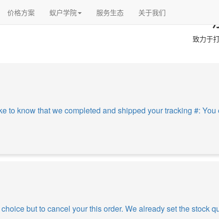
价格方案
蚁户学院
服务生态
关于我们
致力于打
e to know that we completed and shipped your tracking #: You c
 choice but to cancel your this order. We already set the stock qu