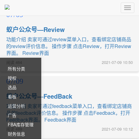
Toggl
07/09
Navig
蚁户公众号—Review
功能介绍 卖家可通过review菜单入口，查看绑定店铺商品
的review评价信息。 操作步骤 点击Review，打开Review
界面。 Review界面
阅读
464
2021-07-09 10:50
所有分类
授权
07/09
选品
蚁户公众号—FeedBack
看板
功能介绍 卖家可通过feedback菜单入口，查看绑定店铺商
运营分析
品的feedback评价信息。 操作步骤 点击Feedback，打开
广告
Feedback界面。 Feedback界面
FBA库存管理
阅读
489
2021-07-09 10:12
财务信息